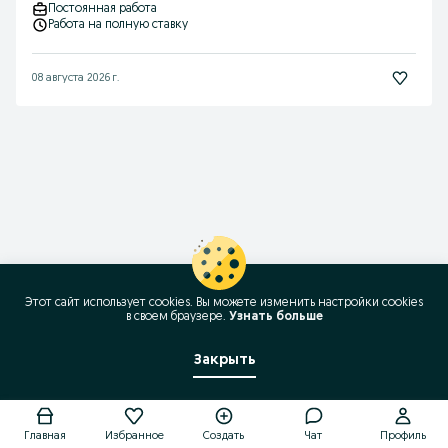
Постоянная работа
Работа на полную ставку
08 августа 2026 г.
Этот сайт использует cookies. Вы можете изменить настройки cookies
в своeм браузере.
Узнать больше
Закрыть
Позвонить / SMS
Главная
Избранное
Создать
Чат
Профиль